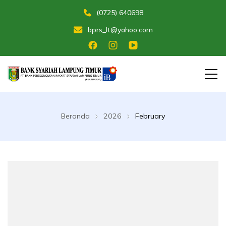
(0725) 640698
bprs_lt@yahoo.com
Membangun Umat Menuju Maslahat
Bank Perekonomian Rakyat Syariah
Lampung Timur
Beranda
2026
February