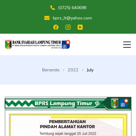
(0725) 640698
bprs_lt@yahoo.com
Membangun Umat Menuju Maslahat
Bank Perekonomian Rakyat Syariah
Lampung Timur
Beranda
2022
July