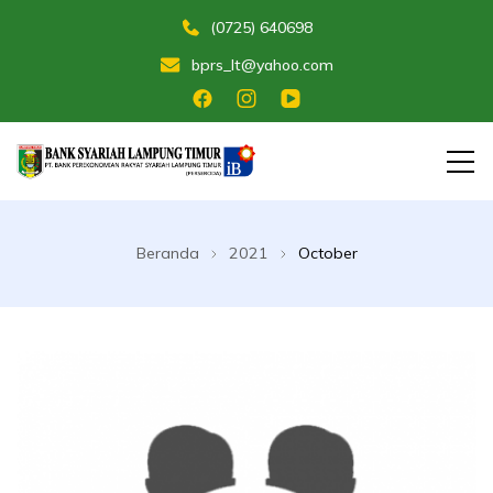
(0725) 640698
bprs_lt@yahoo.com
Membangun Umat Menuju Maslahat
Bank Perekonomian Rakyat Syariah
Lampung Timur
Beranda
2021
October