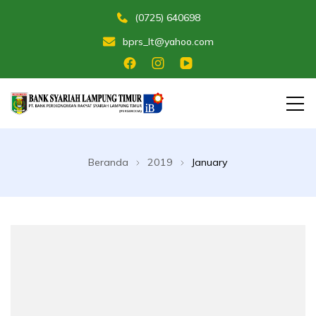
(0725) 640698
bprs_lt@yahoo.com
Membangun Umat Menuju Maslahat
Bank Perekonomian Rakyat Syariah
Lampung Timur
Beranda
2019
January