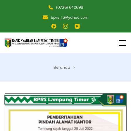
(0725) 640698
bprs_lt@yahoo.com
Membangun Umat Menuju Maslahat
Bank Perekonomian Rakyat Syariah
Lampung Timur
Beranda