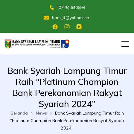
(0725) 640698
bprs_lt@yahoo.com
Membangun Umat Menuju Maslahat
Bank Perekonomian Rakyat Syariah
Bank Syariah Lampung Timur
Lampung Timur
Raih “Platinum Champion
Bank Perekonomian Rakyat
Syariah 2024”
Beranda
News
Bank Syariah Lampung Timur Raih
“Platinum Champion Bank Perekonomian Rakyat Syariah
2024”