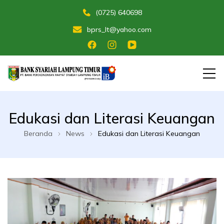
(0725) 640698
bprs_lt@yahoo.com
Membangun Umat Menuju Maslahat
Bank Perekonomian Rakyat Syariah
Edukasi dan Literasi Keuangan
Lampung Timur
Beranda
News
Edukasi dan Literasi Keuangan