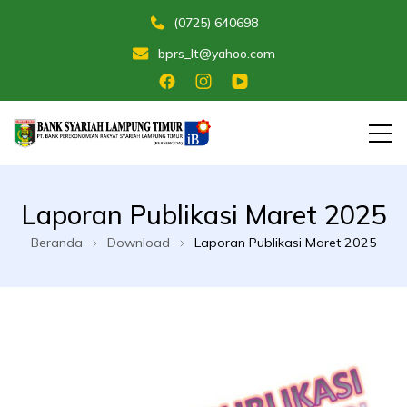
(0725) 640698
bprs_lt@yahoo.com
Membangun Umat Menuju Maslahat
Bank Perekonomian Rakyat Syariah
Laporan Publikasi Maret 2025
Lampung Timur
Beranda
Download
Laporan Publikasi Maret 2025