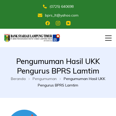
(0725) 640698
bprs_lt@yahoo.com
Membangun Umat Menuju Maslahat
Bank Perekonomian Rakyat Syariah
Pengumuman Hasil UKK
Lampung Timur
Pengurus BPRS Lamtim
Beranda
Pengumuman
Pengumuman Hasil UKK
Pengurus BPRS Lamtim