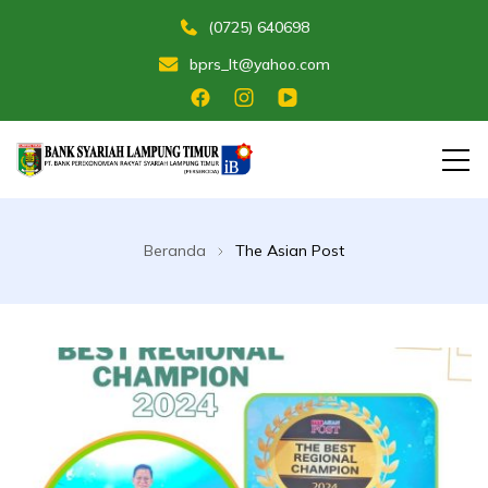
(0725) 640698
bprs_lt@yahoo.com
Membangun Umat Menuju Maslahat
Bank Perekonomian Rakyat Syariah
Lampung Timur
Beranda
The Asian Post