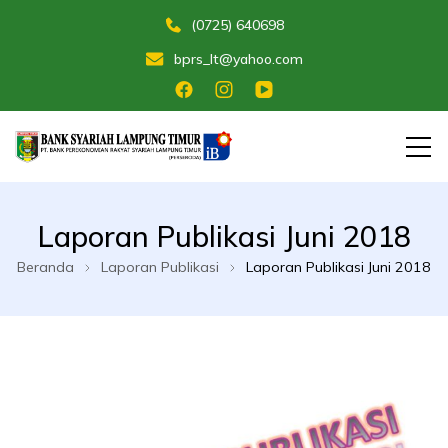
(0725) 640698
bprs_lt@yahoo.com
Membangun Umat Menuju Maslahat
Bank Perekonomian Rakyat Syariah
Laporan Publikasi Juni 2018
Lampung Timur
Beranda
Laporan Publikasi
Laporan Publikasi Juni 2018