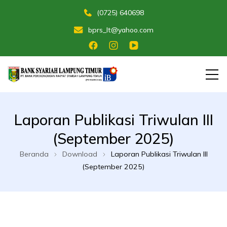
(0725) 640698
bprs_lt@yahoo.com
Membangun Umat Menuju Maslahat
Bank Perekonomian Rakyat Syariah
Laporan Publikasi Triwulan III
Lampung Timur
(September 2025)
Beranda
Download
Laporan Publikasi Triwulan III
(September 2025)