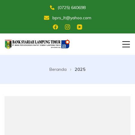
(0725) 640698
bprs_lt@yahoo.com
Membangun Umat Menuju Maslahat
Bank Perekonomian Rakyat Syariah
Lampung Timur
Beranda
2025